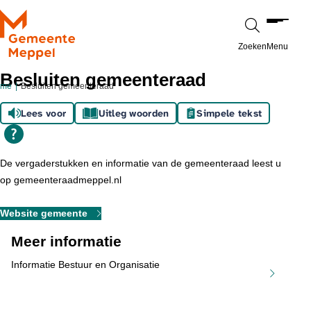
Ga naar de inhoud
Zoeken
Menu
Besluiten gemeenteraad
ome
Besluiten gemeenteraad
Lees voor
Uitleg woorden
Simpele tekst
De vergaderstukken en informatie van de gemeenteraad leest u
op gemeenteraadmeppel.nl
Website gemeente
Meer informatie
Informatie Bestuur en Organisatie