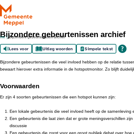
Ga naar de inhoud
Bijzondere gebeurtenissen archief
ome
Bijzondere gebeurtenissen archief
Lees voor
Uitleg woorden
Simpele tekst
Bijzondere gebeurtenissen die veel invloed hebben op de relatie tus
bewaart hierover extra informatie in de hotspotmonitor. Zo blijft duide
Voorwaarden
Er zijn 4 soorten gebeurtenissen die een hotspot kunnen zijn:
Een lokale gebeurtenis die veel invloed heeft op de samenlevin
Een gebeurtenis die laat zien dat er grote meningsverschillen zij
discussie
Een gebeurtenis die zorgt voor een groot publiek debat over hoe 